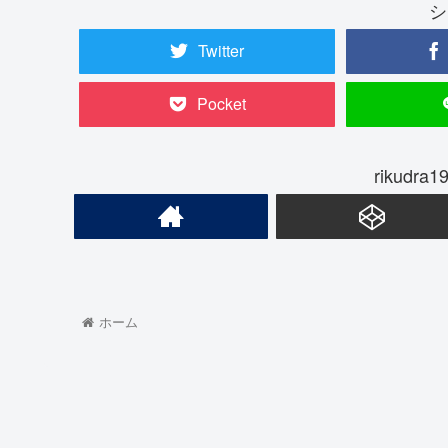
シ
Twitter
Pocket
rikud
ホーム