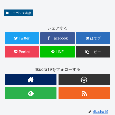
ドラゴンズ考察
シェアする
Twitter
Facebook
はてブ
Pocket
LINE
コピー
rikudra19をフォローする
rikudra19