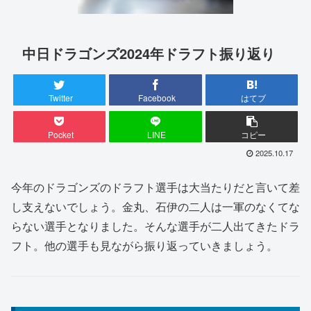
中日ドラゴンズ2024年ドラフト振り返り
Twitter
Facebook
はてブ
Pocket
LINE
コピー
2025.10.17
今年のドラゴンズのドラフト選手は大当たりだと言いて差
し支えないでしょう。金丸、石伊の二人は一軍のなくてな
らない選手となりました。そんな選手が二人出てきたドラ
フト。他の選手も見ながら振り返っていきましょう。