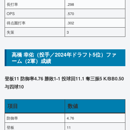
長打率
.298
OPS
.570
得点圏打率
.302
失策
3
高橋 幸佑（投手／2024年ドラフト5位）ファ
ーム（2軍）成績
登板11 防御率4.76 勝敗1-1 投球回11.1 奪三振5 K/BB0.50
与四球10
項目
数値
防御率
4.76
登板
11