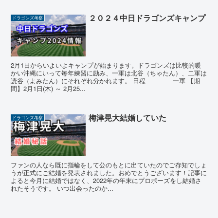
２０２４中日ドラゴンズキャンプ
ドラゴンズ考察
2月1日からいよいよキャンプが始まります。ドラゴンズは比較的暖
かい沖縄にいって毎年練習に励み、一軍は北谷（ちゃたん）、二軍は
読谷（よみたん）にそれぞれ分かれます。 日程 一軍 【期
間】2月1日(木) ～ 2月25...
梅津晃大結婚していた
ドラゴンズ考察
ファンの人なら既に指輪をして公のもとに出ていたのでご存知でしょ
うが正式にご結婚を発表されました。おめでとうございます！記事に
よると今月に結婚ではなく、2022年の年末にプロポーズをし結婚さ
れたそうです。 いつ出会ったのか...