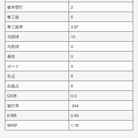
被本塁打
2
奪三振
5
奪三振率
3.97
与四球
10
与死球
0
暴投
0
ボーク
0
失点
6
自責点
6
QS率
0.0
被打率
.244
K/BB
0.50
WHIP
1.76