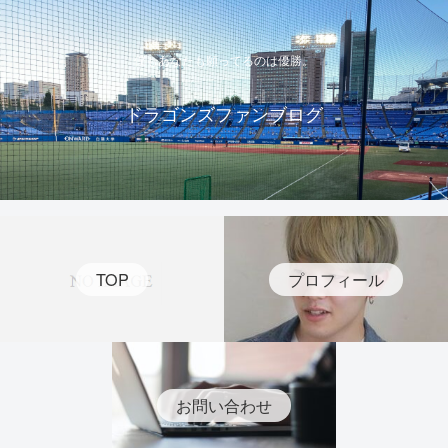
僕もあなたも願ってるのは優勝。
ドラゴンズファンブログ
TOP
プロフィール
お問い合わせ