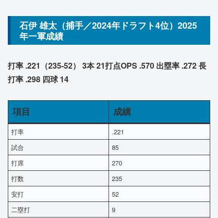
石伊 雄太（捕手／2024年ドラフト4位）2025
年一軍成績
打率 .221（235-52） 3本 21打点OPS .570 出塁率 .272 長
打率 .298 四球 14
項目
成績
打率
.221
試合
85
打席
270
打数
235
安打
52
二塁打
9