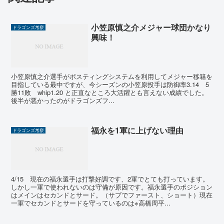
小笠原慎之介メジャー球団かなり
ドラゴンズ考察
興味！
小笠原慎之介選手がポスティングシステムを利用してメジャー移籍を
目指している最中ですが、今シーズンの小笠原投手は防御率3.14 5
勝11敗 whip1.20 と正直なところ大活躍とも言えない成績でした。
後半が悪かったのがドラゴンズフ...
福永を1軍に上げない理由
ドラゴンズ考察
4/15 現在の福永選手は打撃好調です、2軍でとても打っています。
しかし一軍で使われないのは守備が原因です。福永選手のポジション
はメインはセカンドとサード。（サブでファースト、ショート）現在
一軍でセカンドとサードを守っているのは※高橋周平...