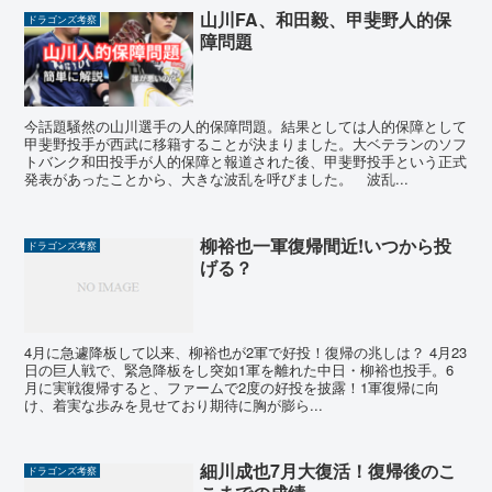
山川FA、和田毅、甲斐野人的保
ドラゴンズ考察
障問題
今話題騒然の山川選手の人的保障問題。結果としては人的保障として
甲斐野投手が西武に移籍することが決まりました。大ベテランのソフ
トバンク和田投手が人的保障と報道された後、甲斐野投手という正式
発表があったことから、大きな波乱を呼びました。 波乱...
柳裕也一軍復帰間近!いつから投
ドラゴンズ考察
げる？
4月に急遽降板して以来、柳裕也が2軍で好投！復帰の兆しは？ 4月23
日の巨人戦で、緊急降板をし突如1軍を離れた中日・柳裕也投手。6
月に実戦復帰すると、ファームで2度の好投を披露！1軍復帰に向
け、着実な歩みを見せており期待に胸が膨ら...
細川成也7月大復活！復帰後のこ
ドラゴンズ考察