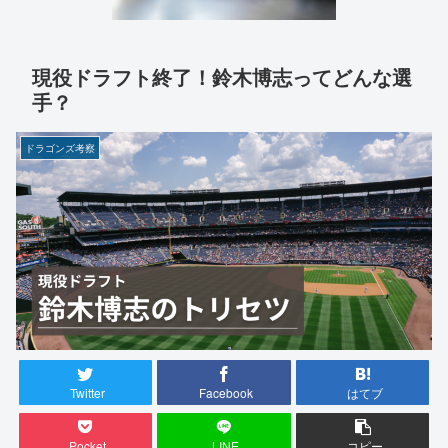
現役ドラフト終了！鈴木博志ってどんな選
手？
ドラゴンズ考察
Twitter
Facebook
はてブ
Pocket
LINE
コピー