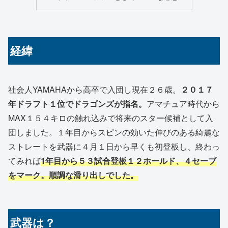
経緯
社会人YAMAHAから高卒で入団し現在２６歳。
２０１７
年ドラフト１位でドラゴンズが指名。
アマチュア時代から
MAX１５４キロの触れ込みで将来のスター候補として入
団しました。１年目からスピンの効いた伸びのある綺麗な
ストレートを武器に４月１日から早くも初登板し、終わっ
てみれば
1年目から５３試合登板１２ホールド、４セーブ
をマーク。順調な滑り出しでした。
武器は？