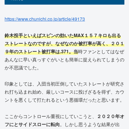
https://www.chunichi.co.jp/article/49173
鈴木投手といえばスピンの効いたMAX１５７キロも出る
ストレートなのですが、なぜなのか被打率が高く、２０１
９年のストレート被打率は.371。当
時ファンとしてはなぜ
あんなに早い真っすぐがいとも簡単に捉えられてしまうの
か不思議でした。
印象としては、入団当初圧倒していたストレートが研究さ
れ打ち込まれ始め、厳しいコースに投げざるを得ず、カウ
ントを悪くして打たれるという悪循環だったと思います。
ここからコントロール重視にしていこうと、
２０２０年オ
フにとサイドスローに転向
。しかし思うような結果が出