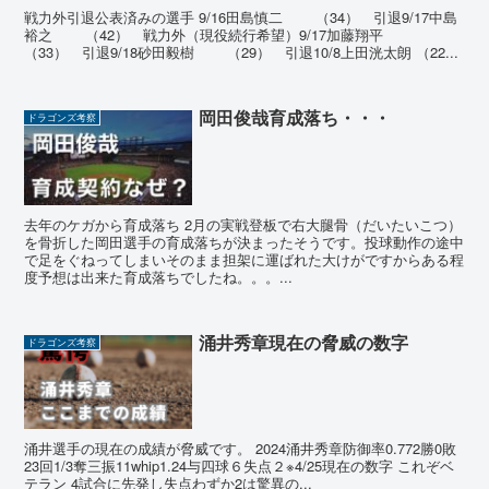
戦力外引退公表済みの選手 9/16田島慎二 （34） 引退9/17中島
裕之 （42） 戦力外（現役続行希望）9/17加藤翔平
（33） 引退9/18砂田毅樹 （29） 引退10/8上田洸太朗 （22...
岡田俊哉育成落ち・・・
ドラゴンズ考察
去年のケガから育成落ち 2月の実戦登板で右大腿骨（だいたいこつ）
を骨折した岡田選手の育成落ちが決まったそうです。投球動作の途中
で足をぐねってしまいそのまま担架に運ばれた大けがですからある程
度予想は出来た育成落ちでしたね。。。...
涌井秀章現在の脅威の数字
ドラゴンズ考察
涌井選手の現在の成績が脅威です。 2024涌井秀章防御率0.772勝0敗
23回1/3奪三振11whip1.24与四球６失点２※4/25現在の数字 これぞベ
テラン 4試合に先発し失点わずか2は驚異の...