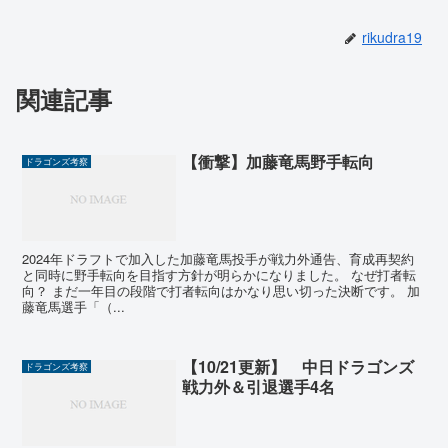
rikudra19
関連記事
【衝撃】加藤竜馬野手転向
ドラゴンズ考察
2024年ドラフトで加入した加藤竜馬投手が戦力外通告、育成再契約
と同時に野手転向を目指す方針が明らかになりました。 なぜ打者転
向？ まだ一年目の段階で打者転向はかなり思い切った決断です。 加
藤竜馬選手「（...
【10/21更新】 中日ドラゴンズ
ドラゴンズ考察
戦力外＆引退選手4名