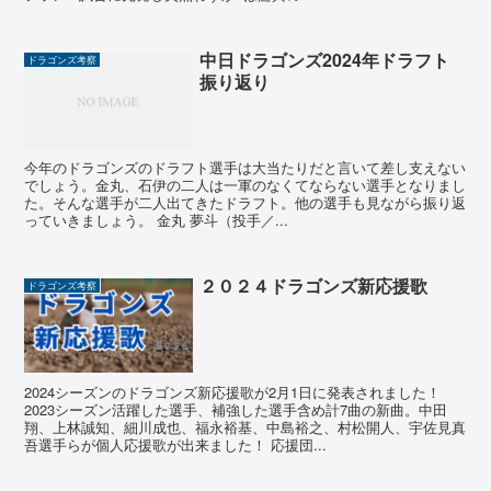
中日ドラゴンズ2024年ドラフト
ドラゴンズ考察
振り返り
今年のドラゴンズのドラフト選手は大当たりだと言いて差し支えない
でしょう。金丸、石伊の二人は一軍のなくてならない選手となりまし
た。そんな選手が二人出てきたドラフト。他の選手も見ながら振り返
っていきましょう。 金丸 夢斗（投手／...
２０２４ドラゴンズ新応援歌
ドラゴンズ考察
2024シーズンのドラゴンズ新応援歌が2月1日に発表されました！
2023シーズン活躍した選手、補強した選手含め計7曲の新曲。中田
翔、上林誠知、細川成也、福永裕基、中島裕之、村松開人、宇佐見真
吾選手らが個人応援歌が出来ました！ 応援団...