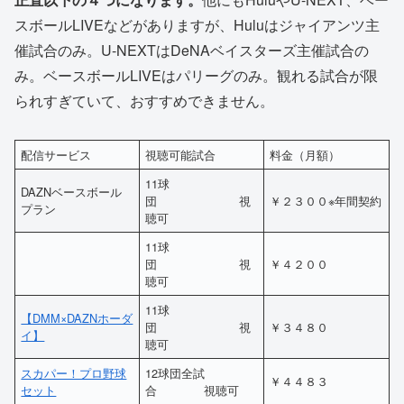
スボールLIVEなどがありますが、Huluはジャイアンツ主
催試合のみ。U-NEXTはDeNAベイスターズ主催試合の
み。ベースボールLIVEはパリーグのみ。観れる試合が限
られすぎていて、おすすめできません。
配信サービス
視聴可能試合
料金（月額）
11球
DAZNベースボール
団 視
￥２３００※年間契約
プラン
聴可
11球
団 視
￥４２００
聴可
11球
【DMM×DAZNホーダ
団 視
￥３４８０
イ】
聴可
スカパー！プロ野球
12球団全試
￥４４８３
セット
合 視聴可