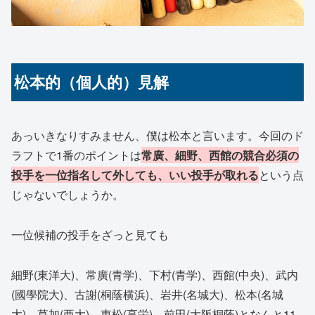
松本的（個人的）見解
あっいきなりすみません、僕は松本と言います。今回のド
ラフトで1番のポイントは
常廣、細野、西館の競合必須の
投手を一位指名して外しても、いい投手が取れる
という点
じゃないでしょうか。
一位候補の投手をざっと見ても
細野(東洋大)、常廣(青学)、下村(青学)、西館(中央)、武内
(國學院大)、古謝(桐蔭横浜)、岩井(名城大)、松本(名城
大)、草加(亜大)、東松(享栄)、前田(大阪桐蔭)となんと11