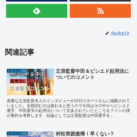
rikudra19
関連記事
立浪監督中田＆ビシエド起用法に
ドラゴンズ考察
ついてのコメント
貴重な立浪監督本人のインタビューが日刊スポーツさんに掲載されて
いました。全部読むのは疲れると思うので今回はその中からビシエド
選手、中田選手の起用法について言及されていたところをファンの僕
が要約＆考察します。結論としては立浪監督は中田選手を...
村松実践復帰！早くない？
ドラゴンズ考察