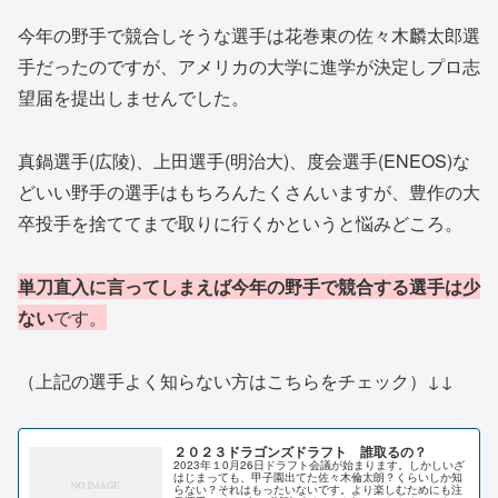
今年の野手で競合しそうな選手は花巻東の佐々木麟太郎選
手だったのですが、アメリカの大学に進学が決定しプロ志
望届を提出しませんでした。
真鍋選手(広陵)、上田選手(明治大)、度会選手(ENEOS)な
どいい野手の選手はもちろんたくさんいますが、豊作の大
卒投手を捨ててまで取りに行くかというと悩みどころ。
単刀直入に言ってしまえば今年の野手で競合する選手は少
ない
です。
（上記の選手よく知らない方はこちらをチェック）↓↓
２０２３ドラゴンズドラフト 誰取るの？
2023年１0月26日ドラフト会議が始まります。しかしいざ
はじまっても、甲子園出てた佐々木倫太朗？くらいしか知
らない？それはもったいないです。より楽しむためにも注