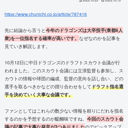
https://www.chunichi.co.jp/article/787416
先に結論から言うと
今年のドラゴンズは大卒投手(東都6人
衆)を一位指名する確率が高いです。
なぜなのかを記事を
見ていき解説します。
10月12日に中日ドラゴンズのドラフトスカウト会議が行
われました。このスカウト会議には立浪監督も参加し、ス
カウトの情報や球団の編成、監督の意向を話し合い、どの
選手を取るべきかなどの摺り合わせをして
ドラフト指名選
手を決めていく大事な会議です。
ファンとしてはこれらの数少ない情報を頼りにだれを指名
するのかを予想するのが醍醐味ですね。
今回のスカウト会
議の記事で大事な発言が
3
つありました
のでピックアップ