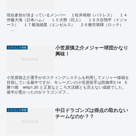
現在参加が決まっているメンバー １松井裕樹（パドレス） １４
伊藤大海（日本ハム） １５大勢（巨人） １６大谷翔平（ドジャ
ース） １７菊池雄星（エンゼルス） ２６種市篤暉（ロッテ）
...
小笠原慎之介メジャー球団かなり
ドラゴンズ考察
興味！
小笠原慎之介選手がポスティングシステムを利用してメジャー移籍を
目指している最中ですが、今シーズンの小笠原投手は防御率3.14 5
勝11敗 whip1.20 と正直なところ大活躍とも言えない成績でした。
後半が悪かったのがドラゴンズフ...
中日ドラゴンズは得点の取れない
ドラゴンズ考察
チームなのか？？