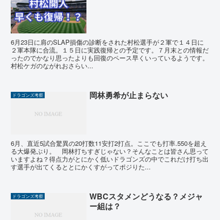
6月23日に肩のSLAP損傷の診断をされた村松選手が２軍で１４日に
２軍本隊に合流。１５日に実践復帰との予定です。７月末との情報だ
ったのでかなり思ったよりも回復のペース早くいっているようです。
村松ケガのながれおさらい...
岡林勇希が止まらない
ドラゴンズ考察
6月、直近5試合驚異の20打数11安打2打点。ここでも打率.550を超え
る大爆発ぶり。 岡林打ちすぎじゃない？そんなことは皆さん思って
いますよね？得点力がとにかく低いドラゴンズの中でこれだけ打ち出
す選手が出てくるととにかくすがってポジりた...
WBCスタメンどうなる？メジャ
ドラゴンズ考察
ー組は？