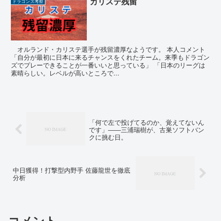
カリステ残留
ドラゴンズ考察
オルランド・カリステ選手が残留濃厚なようです。 本人コメント
「自分が最初に日本に来るチャンスをくれたチーム。来季もドラゴン
ズでプレーできることが一番いいと思っている」 「日本のリーグは
素晴らしい。レベルが高いところで...
「何で左で投げてるのか、覚えてないん
です」――三浦瑞樹が、古巣ソフトバン
クに挑む日。
中日獲得！打撃型内野手 佐藤龍世を徹底
分析
コメント