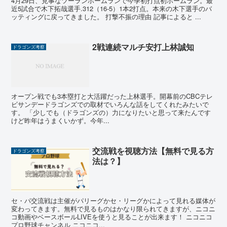
4月29日、見事なツーランホームランで今季初打点初ホームラン。最
近5試合で木下拓哉選手.312（16‐5）1本2打点。本来の木下選手のバ
ッティングに戻ってきました。 打撃不振の理由 記事によると ...
2戦連続マルチ安打上林誠知
ドラゴンズ考察
オープン戦でも3本塁打と大活躍だった上林選手。開幕前のCBCテレ
ビサンデードラゴンズでの取材でいろんな話をしてくれたみたいで
す。 「少しでも（ドラゴンズの）力になりたいと思って来たんです
けど昨年はうまくいかず。今年...
交流戦を視聴方法【無料で見る方
ドラゴンズ考察
法は？】
セ・パ交流戦は主催がパリーグかセ・リーグかによって見れる媒体が
変わってきます。無料で見るものはかなり限られてきますが、ニコニ
コ動画やベースボールLIVEを使うと見ることが出来ます！ ニコニコ
プロ野球チャンネル ニコニコ...