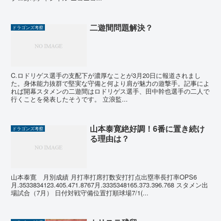
二遊間問題解決？
ドラゴンズ考察
C.ロドリゲス選手の支配下が濃厚なことが3月20日に報道されまし
た。身体能力抜群で堅実な守備と何より肩が魅力の遊撃手。記事によ
れば開幕スタメンの二遊間はロドリゲス選手、田中幹也選手の二人で
行くことを発表したそうです。 立浪監...
山本泰寛絶好調！6番に置き続け
ドラゴンズ考察
る理由は？
山本泰寛 月別成績 月打率打席打数安打打点出塁率長打率OPS6
月.3533834123.405.471.8767月.3335348165.373.396.768 スタメン出
場試合（7月） 日付対戦守備位置打順球場7/1(...