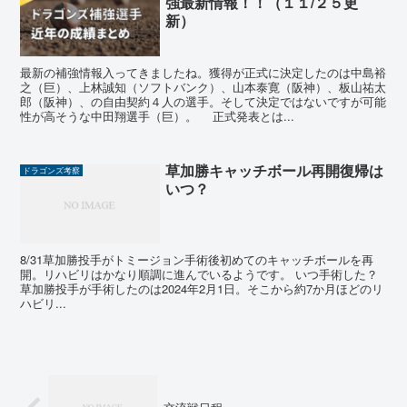
強最新情報！！（１１/２５更
新）
最新の補強情報入ってきましたね。獲得が正式に決定したのは中島裕
之（巨）、上林誠知（ソフトバンク）、山本泰寛（阪神）、板山祐太
郎（阪神）、の自由契約４人の選手。そして決定ではないですが可能
性が高そうな中田翔選手（巨）。 正式発表とは...
草加勝キャッチボール再開復帰は
ドラゴンズ考察
いつ？
8/31草加勝投手がトミージョン手術後初めてのキャッチボールを再
開。リハビリはかなり順調に進んでいるようです。 いつ手術した？
草加勝投手が手術したのは2024年2月1日。そこから約7か月ほどのリ
ハビリ...