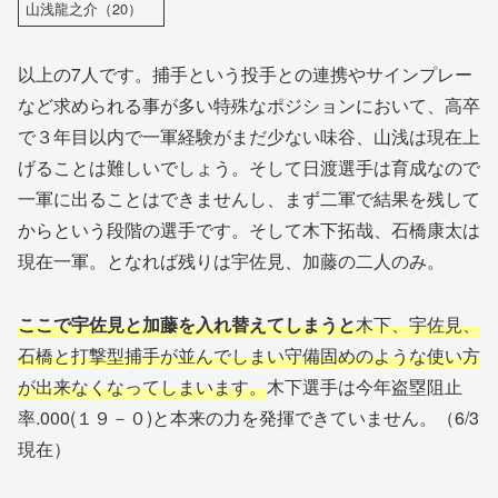
山浅龍之介（20）
以上の7人です。捕手という投手との連携やサインプレー
など求められる事が多い特殊なポジションにおいて、高卒
で３年目以内で一軍経験がまだ少ない味谷、山浅は現在上
げることは難しいでしょう。そして日渡選手は育成なので
一軍に出ることはできませんし、まず二軍で結果を残して
からという段階の選手です。そして木下拓哉、石橋康太は
現在一軍。となれば残りは宇佐見、加藤の二人のみ。
ここで宇佐見と加藤を入れ替えてしまうと
木下、宇佐見、
石橋と打撃型捕手が並んでしまい守備固めのような使い方
が出来なくなってしまいます。
木下選手は今年盗塁阻止
率.000(１９－０)と本来の力を発揮できていません。（6/3
現在）