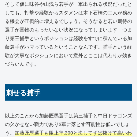
そして仮に味谷や山浅ら若手が一軍出られる状況だったと
しても、打撃や経験からスタメンは木下石橋の二人が務め
る機会が圧倒的に増えるでしょう。そうなると若い期待の
選手が置物のもったいない状況になってしまいます。つま
り第三捕手というポジションは経験をすでに積んでいる加
藤選手がハマっているということなんです。捕手という経
験が大事なポジションにおいて意外とここは代わりが効き
づらいんです。
刺せる捕手
以上のことから加藤匠馬選手は第三捕手と中日ドラゴンズ
の欠かせない戦力であり2軍に落とす可能性は低いでしょ
う。
加藤匠馬選手も阻止率.300と決してずば抜けて高いわ