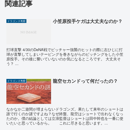
関連記事
小笠原投手ケガは大丈夫なのか？
ドラゴンズ考察
打球直撃 4/30のDeNA戦でピッチャー強襲のヒットの際に左ひじに打
球が直撃してしまいテーピングを巻きながらのピッチングをした小笠
原投手。その後に響いていないのか気になるところです。 大丈夫そ
う？ ...
龍空セカンドって何だったの？
ドラゴンズ考察
なかなか二遊間が埋まらないドラゴンズ。果たして来年のショートは
誰で行くのか謎ですよね？なぜ終盤、龍空はショートで出れなくなっ
たのか。僕の結論としては立浪監督はショートは田中幹也を一番に使
いたいと思っているから。 これに尽きると思います。...