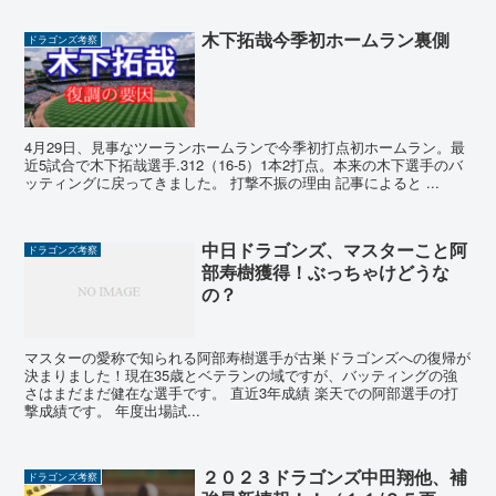
木下拓哉今季初ホームラン裏側
ドラゴンズ考察
4月29日、見事なツーランホームランで今季初打点初ホームラン。最
近5試合で木下拓哉選手.312（16‐5）1本2打点。本来の木下選手のバ
ッティングに戻ってきました。 打撃不振の理由 記事によると ...
中日ドラゴンズ、マスターこと阿
ドラゴンズ考察
部寿樹獲得！ぶっちゃけどうな
の？
マスターの愛称で知られる阿部寿樹選手が古巣ドラゴンズへの復帰が
決まりました！現在35歳とベテランの域ですが、バッティングの強
さはまだまだ健在な選手です。 直近3年成績 楽天での阿部選手の打
撃成績です。 年度出場試...
２０２３ドラゴンズ中田翔他、補
ドラゴンズ考察