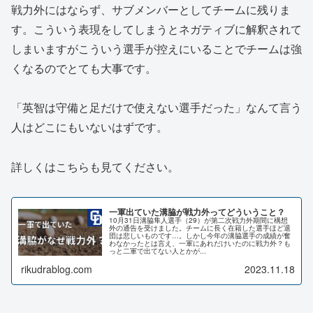
戦力外にはならず、サブメンバーとしてチームに残りま
す。こういう表現をしてしまうとネガティブに解釈されて
しまいますがこういう選手が控えにいることでチームは強
くなるのでとても大事です。
「英智は守備と足だけで使えない選手だった」なんて言う
人はどこにもいないはずです。
詳しくはこちらも見てください。
一軍出ていた溝脇が戦力外ってどういうこと？
10月31日溝脇隼人選手（29）が第二次戦力外期間に構想
外の通告を受けました。チームに長く在籍した選手ほど退
団は悲しいものです…。しかし今年の溝脇選手の成績が奮
わなかったとは言え、一軍にあれだけいたのに戦力外？も
っと二軍で出てない人とかが...
rikudrablog.com
2023.11.18