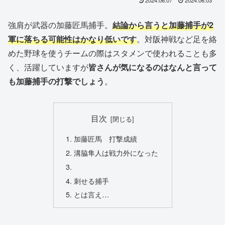
強肩が武器の加藤匠馬捕手。
結論から言うと加藤捕手が2
軍に落ちる可能性はかなり低いです
。対阪神戦など足を絡
めた野球を使うチームの際はスタメンで使われることも多
く、活躍していますが
皆さんが気になるのはなんと言って
も加藤捕手の打撃でしょう
。
目次
加藤匠馬 打撃成績
溝脇隼人は戦力外になった
刺せる捕手
とは言え…