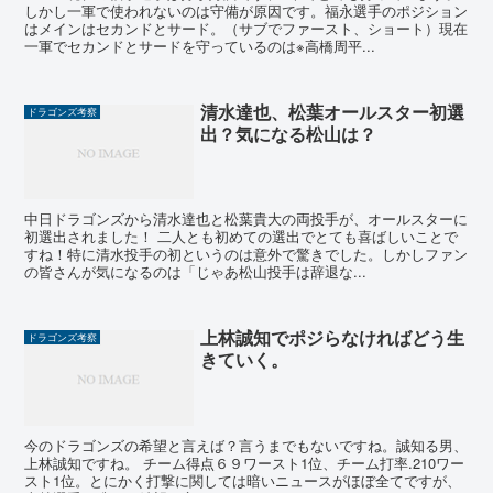
しかし一軍で使われないのは守備が原因です。福永選手のポジション
はメインはセカンドとサード。（サブでファースト、ショート）現在
一軍でセカンドとサードを守っているのは※高橋周平...
清水達也、松葉オールスター初選
ドラゴンズ考察
出？気になる松山は？
中日ドラゴンズから清水達也と松葉貴大の両投手が、オールスターに
初選出されました！ 二人とも初めての選出でとても喜ばしいことで
すね！特に清水投手の初というのは意外で驚きでした。しかしファン
の皆さんが気になるのは「じゃあ松山投手は辞退な...
上林誠知でポジらなければどう生
ドラゴンズ考察
きていく。
今のドラゴンズの希望と言えば？言うまでもないですね。誠知る男、
上林誠知ですね。 チーム得点６９ワースト1位、チーム打率.210ワー
スト1位。とにかく打撃に関しては暗いニュースがほぼ全てですが、