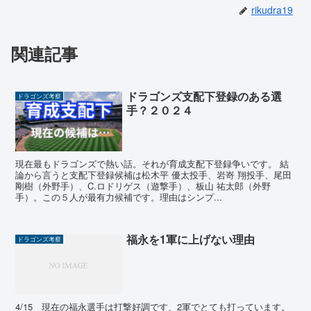
rikudra19
関連記事
ドラゴンズ支配下登録のある選
ドラゴンズ考察
手？２０２４
現在最もドラゴンズで熱い話。それが育成支配下登録争いです。 結
論から言うと支配下登録候補は松木平 優太投手、岩嵜 翔投手、尾田
剛樹（外野手）、C.ロドリゲス（遊撃手）、板山 祐太郎（外野
手）。この５人が最有力候補です。理由はシンプ...
福永を1軍に上げない理由
ドラゴンズ考察
4/15 現在の福永選手は打撃好調です、2軍でとても打っています。