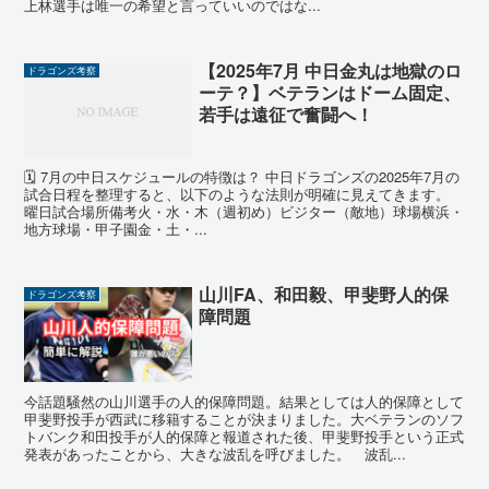
上林選手は唯一の希望と言っていいのではな...
【2025年7月 中日金丸は地獄のロ
ドラゴンズ考察
ーテ？】ベテランはドーム固定、
若手は遠征で奮闘へ！
🗓 7月の中日スケジュールの特徴は？ 中日ドラゴンズの2025年7月の
試合日程を整理すると、以下のような法則が明確に見えてきます。
曜日試合場所備考火・水・木（週初め）ビジター（敵地）球場横浜・
地方球場・甲子園金・土・...
山川FA、和田毅、甲斐野人的保
ドラゴンズ考察
障問題
今話題騒然の山川選手の人的保障問題。結果としては人的保障として
甲斐野投手が西武に移籍することが決まりました。大ベテランのソフ
トバンク和田投手が人的保障と報道された後、甲斐野投手という正式
発表があったことから、大きな波乱を呼びました。 波乱...