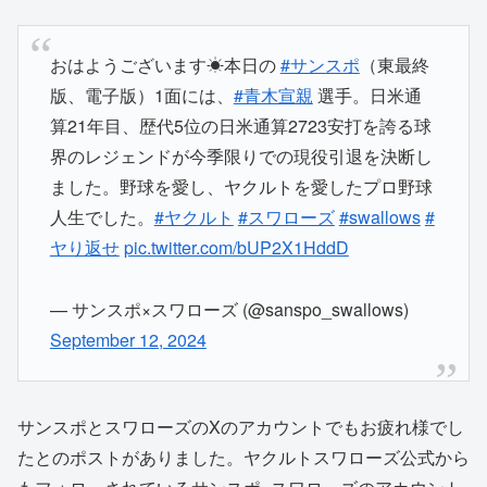
おはようございます☀本日の
#サンスポ
（東最終
版、電子版）1面には、
#青木宣親
選手。日米通
算21年目、歴代5位の日米通算2723安打を誇る球
界のレジェンドが今季限りでの現役引退を決断し
ました。野球を愛し、ヤクルトを愛したプロ野球
人生でした。
#ヤクルト
#スワローズ
#swallows
#
ヤり返せ
pic.twitter.com/bUP2X1HddD
— サンスポ×スワローズ (@sanspo_swallows)
September 12, 2024
サンスポとスワローズのXのアカウントでもお疲れ様でし
たとのポストがありました。ヤクルトスワローズ公式から