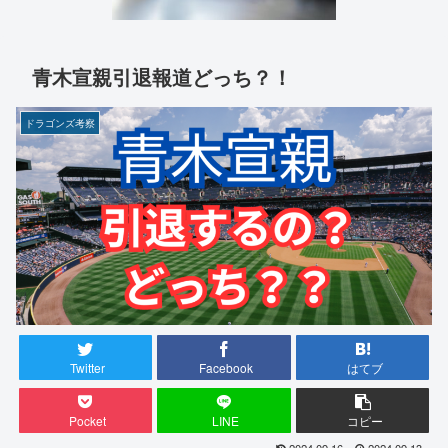
青木宣親引退報道どっち？！
ドラゴンズ考察
Twitter
Facebook
はてブ
Pocket
LINE
コピー
2024.09.16
2024.09.13