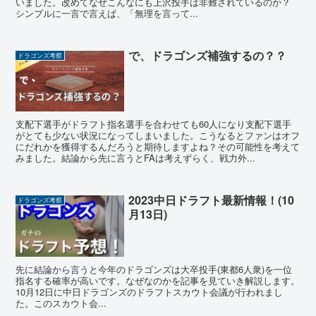
いました。改めてなぜこんなにも上沢投手は非難されているのか？
シンプルに一言で言えば、「無理を言って...
で、ドラゴンズ補強するの？？
ドラゴンズ考察
支配下選手がドラフト指名選手を合わせても60人になり支配下選手
がとても少ない状況になってしまいました。こうなるとファンはオフ
にだれかを獲得するんだろうと期待しますよね？その可能性を考えて
みました。結論から先に言うとFAは考えずらく、戦力外...
2023中日ドラフト最新情報！(10
ドラゴンズ考察
月13日)
先に結論から言うと今年のドラゴンズは大卒投手(東都6人衆)を一位
指名する確率が高いです。なぜなのかを記事を見ていき解説します。
10月12日に中日ドラゴンズのドラフトスカウト会議が行われまし
た。このスカウト会...