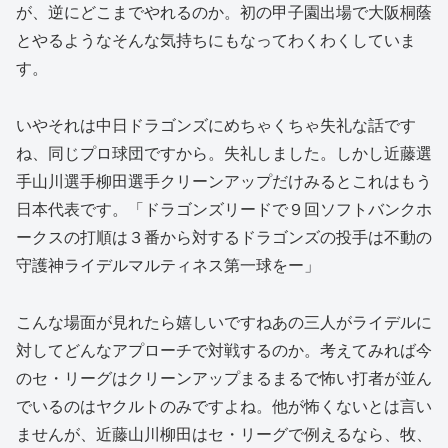
が、逆にどこまでやれるのか。初の甲子園出場で大阪桐蔭
とやるようなそんな気持ちにもなってわくわくしていま
す。
いやそれは中日ドラゴンズにめちゃくちゃ失礼な話です
ね、同じプロ球団ですから。失礼しました。しかし近藤選
手山川選手柳田選手クリーンアップだけみるとこれはもう
日本代表です。「ドラゴンズリードで９回ソフトバンクホ
ークスの打順は３番から対するドラゴンズの投手は不動の
守護神ライデルマルティネス第一球をー」
こんな場面が見れたら嬉しいですねあの三人がライデルに
対してどんなアプローチで対戦するのか。考えてみれば今
のセ・リーグはクリーンアップまるまるで怖い打者が並ん
でいるのはヤクルトのみですよね。他が怖くないとは言い
ませんが、近藤山川柳田はセ・リーグで例えるなら、牧、