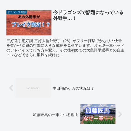
今ドラゴンズで話題になっている
ドラゴンズ考察
外野手…！
三好選手絶好調 三好大倫外野手（26）がフリー打撃でかなりの快音
を響かせ課題の打撃に大きな成長を見せています。片岡現一軍ヘッド
のアドバイスで打ち方を変え、その後初めての大島洋平選手との自主
トレなどでさらに鍛錬を続けた...
中田翔のケガの状況は？
加藤匠馬の一軍にいる理由