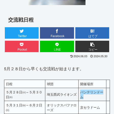
交流戦日程
Twitter
Facebook
はてブ
Pocket
LINE
コピー
2024.06.03
2024.05.30
5月２８日から早くも交流戦が始まります。
日程
球団
開催場所
５月２８日㈫～５月３０
バンテリンドー
埼玉西武ライオンズ
日㈭
ム
５月３１日㈮～６月２日
オリックスバファロ
京セラドーム
㈰
ーズ