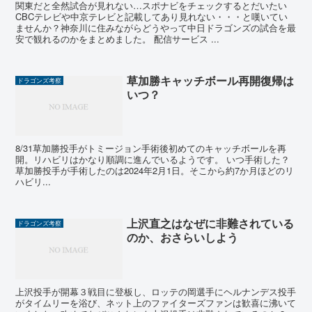
関東だと全然試合が見れない…スポナビをチェックするとだいたい
CBCテレビや中京テレビと記載してあり見れない・・・と嘆いてい
ませんか？神奈川に住みながらどうやって中日ドラゴンズの試合を最
安で観れるのかをまとめました。 配信サービス ...
草加勝キャッチボール再開復帰は
ドラゴンズ考察
いつ？
8/31草加勝投手がトミージョン手術後初めてのキャッチボールを再
開。リハビリはかなり順調に進んでいるようです。 いつ手術した？
草加勝投手が手術したのは2024年2月1日。そこから約7か月ほどのリ
ハビリ...
上沢直之はなぜに非難されている
ドラゴンズ考察
のか、おさらいしよう
上沢投手が開幕３戦目に登板し、ロッテの岡選手にヘルナンデス投手
がタイムリーを浴び、ネット上のファイターズファンは歓喜に沸いて