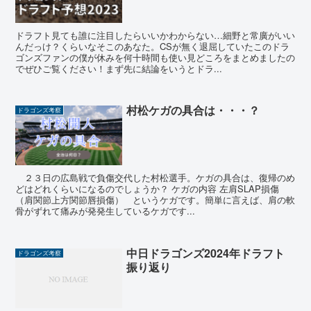
ドラフト見ても誰に注目したらいいかわからない…細野と常廣がいい
んだっけ？くらいなそこのあなた。CSが無く退屈していたこのドラ
ゴンズファンの僕が休みを何十時間も使い見どころをまとめましたの
でぜひご覧ください！まず先に結論をいうとドラ...
村松ケガの具合は・・・？
ドラゴンズ考察
２３日の広島戦で負傷交代した村松選手。ケガの具合は、復帰のめ
どはどれくらいになるのでしょうか？ ケガの内容 左肩SLAP損傷
（肩関節上方関節唇損傷） というケガです。簡単に言えば、肩の軟
骨がずれて痛みが発発生しているケガです...
中日ドラゴンズ2024年ドラフト
ドラゴンズ考察
振り返り