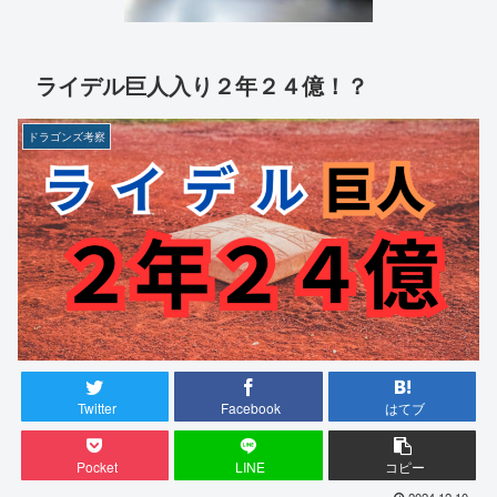
ライデル巨人入り２年２４億！？
ドラゴンズ考察
Twitter
Facebook
はてブ
Pocket
LINE
コピー
2024.12.10