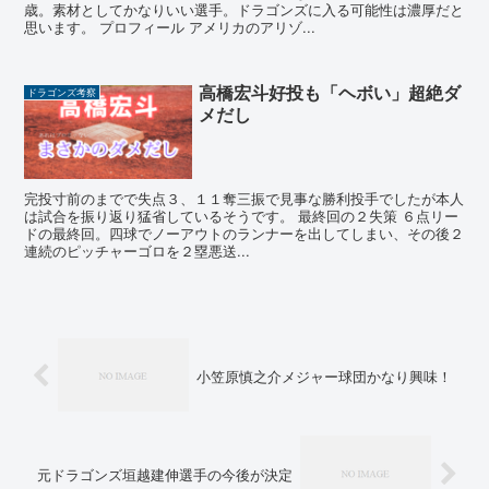
歳。素材としてかなりいい選手。ドラゴンズに入る可能性は濃厚だと
思います。 プロフィール アメリカのアリゾ...
高橋宏斗好投も「ヘボい」超絶ダ
ドラゴンズ考察
メだし
完投寸前のまでで失点３、１１奪三振で見事な勝利投手でしたが本人
は試合を振り返り猛省しているそうです。 最終回の２失策 ６点リー
ドの最終回。四球でノーアウトのランナーを出してしまい、その後２
連続のピッチャーゴロを２塁悪送...
小笠原慎之介メジャー球団かなり興味！
元ドラゴンズ垣越建伸選手の今後が決定