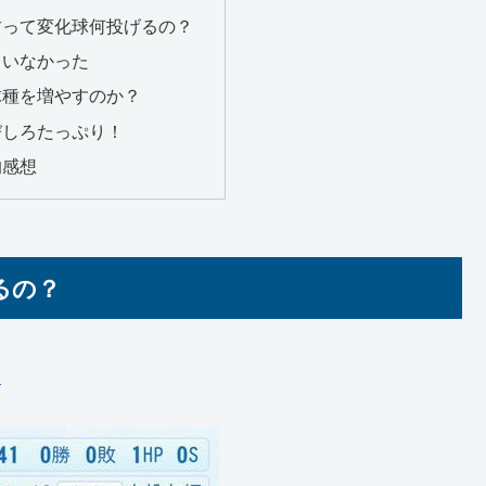
君って変化球何投げるの？
ていなかった
球種を増やすのか？
びしろたっぷり！
的感想
るの？
l