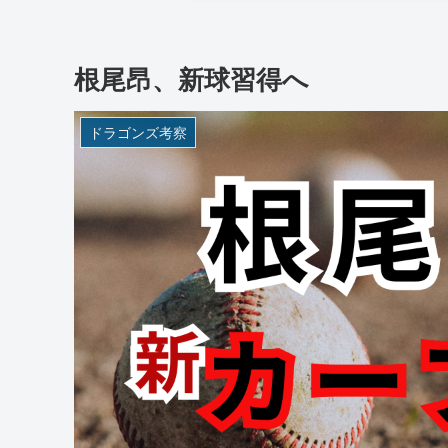
根尾昂、新球習得へ
ドラゴンズ考察