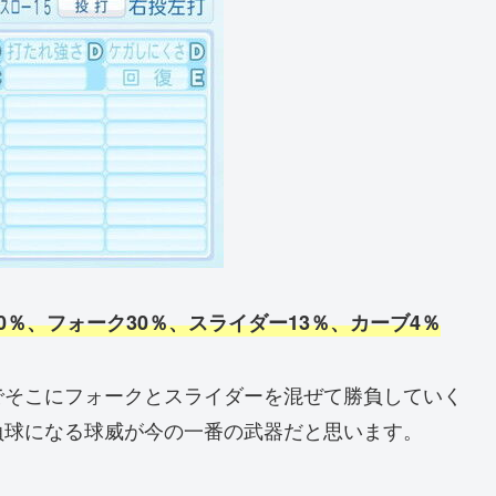
0％、フォーク30％、スライダー
13
％、カーブ4％
でそこにフォークとスライダーを混ぜて勝負していく
負球になる球威が今の一番の武器だと思います。