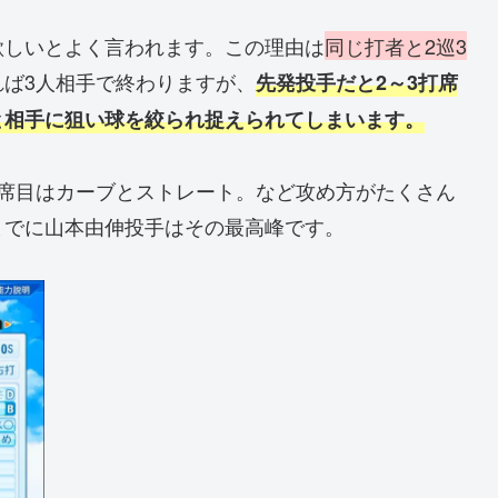
欲しいとよく言われます。この理由は
同じ打者と2巡3
れば3人相手で終わりますが、
先発投手だと2～3打席
と相手に狙い球を絞られ捉えられてしまいます。
打席目はカーブとストレート。など攻め方がたくさん
までに山本由伸投手はその最高峰です。