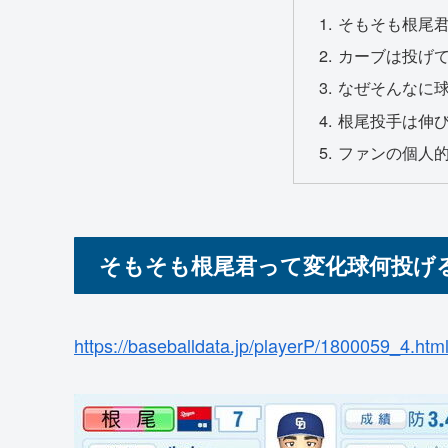
そもそも根尾
カーブは投げ
なぜそんなに
根尾投手は伸
ファンの個人
そもそも根尾君って変化球何投げ
https://baseballdata.jp/playerP/1800059_4.htm